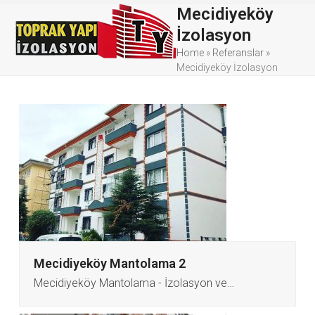
Skip
Open
Close
Mecidiyeköy
to
İzolasyon
mobile
mobile
content
Home
»
Referanslar
»
menu
menu
Mecidiyeköy İzolasyon
Mecidiyeköy Mantolama 2
Mecidiyeköy Mantolama - İzolasyon ve…