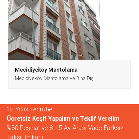
Mecidiyeköy Mantolama
Mecidiyeköy Mantolama ve Bina Dış…
18 Yıllık Tecrübe
Ücretsiz Keşif Yapalım ve Teklif Verelim
%30 Peşinat ve 8-15 Ay Arası Vade Farksız
Taksit İmkanı